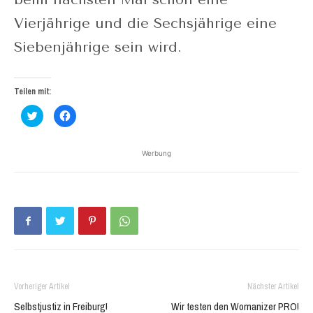
Vierjährige und die Sechsjährige eine
Siebenjährige sein wird.
Teilen mit:
Klick,
Klick,
um
um
über
auf
Twitter
Facebook
zu
zu
Werbung
teilen
teilen
(Wird
(Wird
in
in
neuem
neuem
Fenster
Fenster
geöffnet)
geöffnet)
Vorheriger Artikel
Nächster Artikel
Selbstjustiz in Freiburg!
Wir testen den Womanizer PRO!