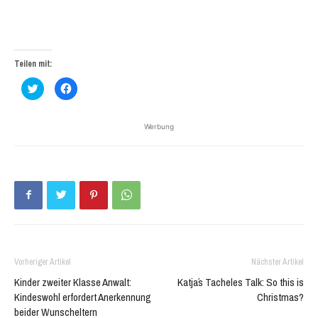
Teilen mit:
Klick,
Klick,
um
um
über
auf
Twitter
Facebook
zu
zu
Werbung
teilen
teilen
(Wird
(Wird
in
in
neuem
neuem
Fenster
Fenster
geöffnet)
geöffnet)
Vorheriger Artikel
Nächster Artikel
Kinder zweiter Klasse Anwalt:
Katja´s Tacheles Talk: So this is
Kindeswohl erfordert Anerkennung
Christmas?
beider Wunscheltern