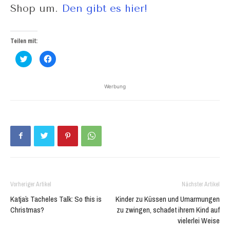
Shop um.
Den gibt es hier!
Teilen mit:
Klick,
Klick,
um
um
über
auf
Twitter
Facebook
zu
zu
Werbung
teilen
teilen
(Wird
(Wird
in
in
neuem
neuem
Fenster
Fenster
geöffnet)
geöffnet)
Vorheriger Artikel
Nächster Artikel
Katja´s Tacheles Talk: So this is
Kinder zu Küssen und Umarmungen
Christmas?
zu zwingen, schadet ihrem Kind auf
vielerlei Weise