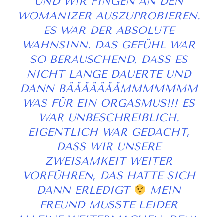
ND WIR FINGEN AN DEN W
OMANIZER AUSZUPROBIEREN. E
S WAR DER ABSOLUTE W
AHNSINN. DAS GEFÜHL WAR S
O BERAUSCHEND, DASS ES N
ICHT LANGE DAUERTE UND D
ANN BÄÄÄÄÄÄÄMMMMMMM W
AS FÜR EIN ORGASMUS!!! ES W
AR UNBESCHREIBLICH. E
IGENTLICH WAR GEDACHT, D
ASS WIR UNSERE Z
WEISAMKEIT WEITER V
ORFÜHREN, DAS HATTE SICH D
ANN ERLEDIGT
MEIN
FREUND MUSSTE LEIDER