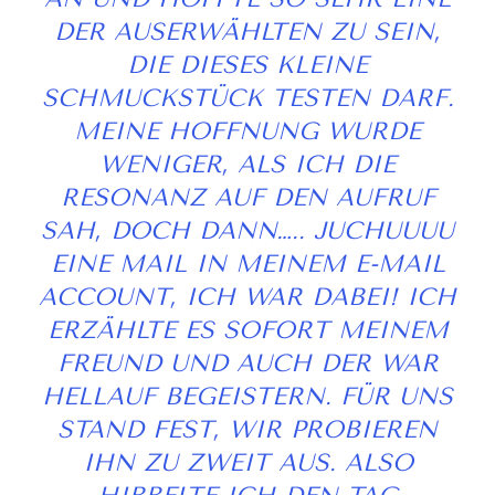
ER AUSERWÄHLTEN ZU SEIN, D
IE DIESES KLEINE S
CHMUCKSTÜCK TESTEN DARF. M
EINE HOFFNUNG WURDE W
ENIGER, ALS ICH DIE R
ESONANZ AUF DEN AUFRUF S
AH, DOCH DANN….. JUCHUUUU E
INE MAIL IN MEINEM E-MAIL A
CCOUNT, ICH WAR DABEI! ICH E
RZÄHLTE ES SOFORT MEINEM F
REUND UND AUCH DER WAR H
ELLAUF BEGEISTERN. FÜR UNS S
TAND FEST, WIR PROBIEREN I
HN ZU ZWEIT AUS. ALSO H