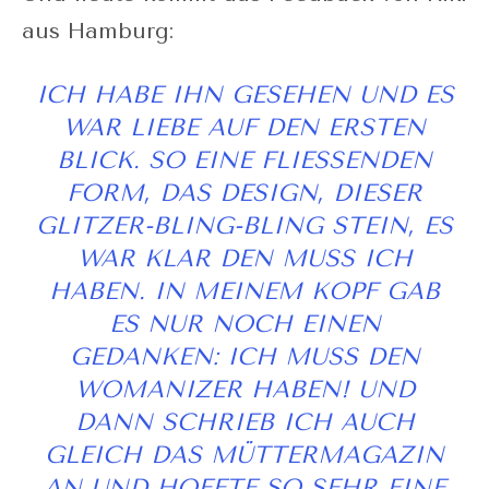
aus Hamburg:
ICH HABE IHN GESEHEN UND ES
WAR LIEBE AUF DEN ERSTEN
BLICK. SO EINE FLIESSENDEN F
ORM, DAS DESIGN, DIESER G
LITZER-BLING-BLING STEIN, ES W
AR KLAR DEN MUSS ICH H
ABEN. IN MEINEM KOPF GAB E
S NUR NOCH EINEN G
EDANKEN: ICH MUSS DEN W
OMANIZER HABEN! UND D
ANN SCHRIEB ICH AUCH G
LEICH DAS MÜTTERMAGAZIN A
N UND HOFFTE SO SEHR EINE D