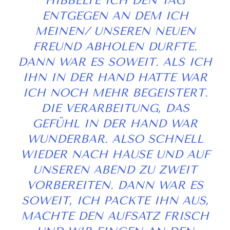
IBBELTE ICH DEN TAG E
NTGEGEN AN DEM ICH M
EINEN/ UNSEREN NEUEN F
REUND ABHOLEN DURFTE. D
ANN WAR ES SOWEIT. ALS ICH I
HN IN DER HAND HATTE WAR I
CH NOCH MEHR BEGEISTERT. D
IE VERARBEITUNG, DAS G
EFÜHL IN DER HAND WAR W
UNDERBAR. ALSO SCHNELL W
IEDER NACH HAUSE UND AUF U
NSEREN ABEND ZU ZWEIT V
ORBEREITEN. DANN WAR ES S
OWEIT, ICH PACKTE IHN AUS, M
ACHTE DEN AUFSATZ FRISCH U