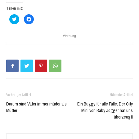
Teilen mit:
Klick,
Klick,
um
um
über
auf
Twitter
Facebook
zu
zu
Werbung
teilen
teilen
(Wird
(Wird
in
in
neuem
neuem
Fenster
Fenster
geöffnet)
geöffnet)
Vorheriger Artikel
Nächster Artikel
Darum sind Väter immer müder als
Ein Buggy für alle Fälle: Der City
Mütter
Mini von Baby Jogger hat uns
überzeugt!