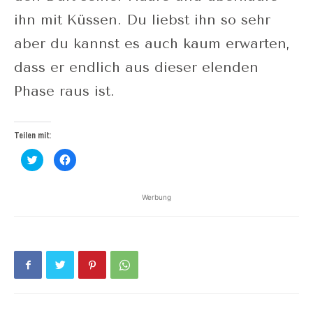
ihn mit Küssen. Du liebst ihn so sehr
aber du kannst es auch kaum erwarten,
dass er endlich aus dieser elenden
Phase raus ist.
Teilen mit:
Klick,
Klick,
um
um
über
auf
Twitter
Facebook
zu
zu
Werbung
teilen
teilen
(Wird
(Wird
in
in
neuem
neuem
Fenster
Fenster
geöffnet)
geöffnet)