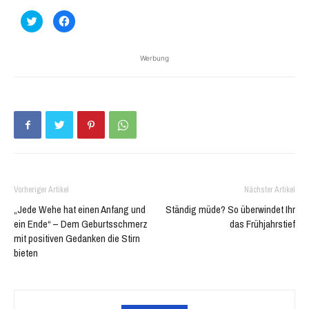
Klick,
Klick,
um
um
über
auf
Twitter
Facebook
zu
zu
Werbung
teilen
teilen
(Wird
(Wird
in
in
neuem
neuem
Fenster
Fenster
geöffnet)
geöffnet)
Vorheriger Artikel
Nächster Artikel
„Jede Wehe hat einen Anfang und
Ständig müde? So überwindet Ihr
ein Ende“ – Dem Geburtsschmerz
das Frühjahrstief
mit positiven Gedanken die Stirn
bieten