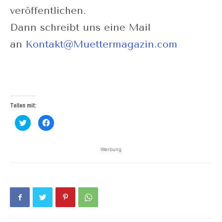
veröffentlichen.
Dann schreibt uns eine Mail
an
Kontakt@Muettermagazin.com
Teilen mit:
Klick,
Klick,
um
um
über
auf
Twitter
Facebook
zu
zu
Werbung
teilen
teilen
(Wird
(Wird
in
in
neuem
neuem
Fenster
Fenster
geöffnet)
geöffnet)