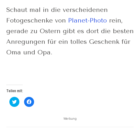
Schaut mal in die verscheidenen
Fotogeschenke von
Planet-Photo
rein,
gerade zu Ostern gibt es dort die besten
Anregungen für ein tolles Geschenk für
Oma und Opa.
Teilen mit:
Klick,
Klick,
um
um
über
auf
Twitter
Facebook
zu
zu
Werbung
teilen
teilen
(Wird
(Wird
in
in
neuem
neuem
Fenster
Fenster
geöffnet)
geöffnet)