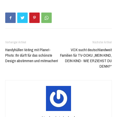
neuem
neuem
Fenster
Fenster
geöffnet)
geöffnet)
Vorheriger Artikel
Nächster Artikel
Handyhüllen Voting mit Planet-
VOX sucht deutschlandweit
Photo: Ihr dürft für das schönste
Familien für TV-DOKU „MEIN KIND,
Design abstimmen und mitmachen!
DEIN KIND- WIE ERZIEHST DU
DENN?“