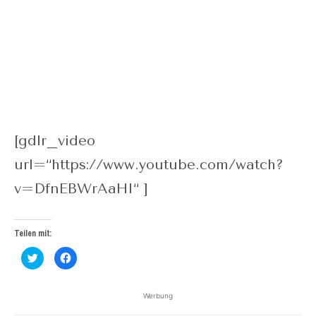
[gdlr_video
url=“https://www.youtube.com/watch?
v=DfnEBWrAaHI“ ]
Teilen mit:
Klick,
Klick,
um
um
über
auf
Twitter
Facebook
zu
zu
Werbung
teilen
teilen
(Wird
(Wird
in
in