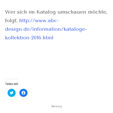
Wer sich im Katalog umschauen möchte,
folgt:
http://www.abc-
design.de/information/kataloge-
kollektion-2016.html
Teilen mit:
Klick,
Klick,
um
um
über
auf
Twitter
Facebook
zu
zu
Werbung
teilen
teilen
(Wird
(Wird