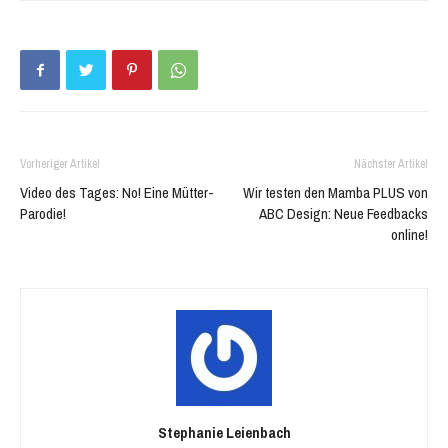
in
in
neuem
neuem
Fenster
Fenster
geöffnet)
geöffnet)
Vorheriger Artikel
Nächster Artikel
Video des Tages: No! Eine Mütter-
Wir testen den Mamba PLUS von
Parodie!
ABC Design: Neue Feedbacks
online!
Stephanie Leienbach