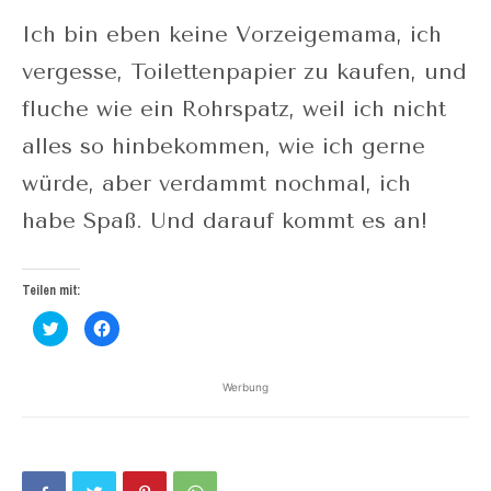
Ich bin eben keine Vorzeigemama, ich
vergesse, Toilettenpapier zu kaufen, und
fluche wie ein Rohrspatz, weil ich nicht
alles so hinbekommen, wie ich gerne
würde, aber verdammt nochmal, ich
habe Spaß. Und darauf kommt es an!
Teilen mit:
Klick,
Klick,
um
um
über
auf
Twitter
Facebook
zu
zu
Werbung
teilen
teilen
(Wird
(Wird
in
in
neuem
neuem
Fenster
Fenster
geöffnet)
geöffnet)