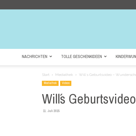
NACHRICHTEN
TOLLE GESCHENKIDEEN
KINDERWU
Start
Mediathek
Will´s Geburtsvideo – Wundersch
Mediathek
Videos
Will´s Geburtsvid
11. Juli 2015