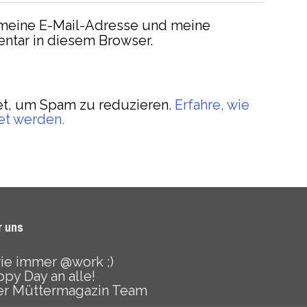
meine E-Mail-Adresse und meine
ntar in diesem Browser.
t, um Spam zu reduzieren.
Erfahre, wie
et werden.
r uns
 wie immer @work ;)
py Day an alle!
er Müttermagazin Team