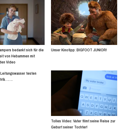
ampers bedankt sich für die
Unser Kinotipp: BIGFOOT JUNIOR!
beit von Hebammen mit
den Video
 Leitungswasser testen
eht´s…….
Tolles Video: Vater filmt seine Reise zur
Geburt seiner Tochter!