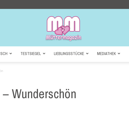
NSCH
TESTSIEGEL
LIEBLINGSSTÜCKE
MEDIATHEK
Müttermagazin
ön
eo – Wunderschön