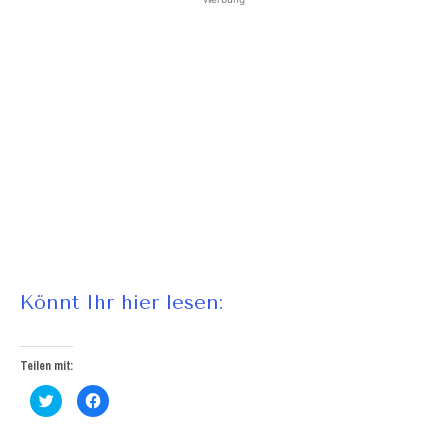
Könnt Ihr hier lesen:
Teilen mit:
Klick,
Klick,
um
um
über
auf
Twitter
Facebook
zu
zu