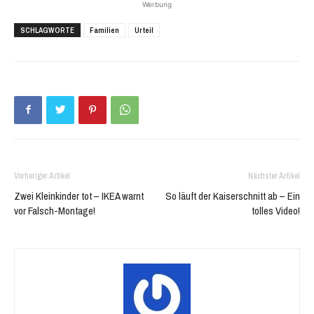
Werbung
teilen
teilen
(Wird
(Wird
in
in
SCHLAGWORTE
Familien
Urteil
neuem
neuem
Fenster
Fenster
geöffnet)
geöffnet)
Vorheriger Artikel
Nächster Artikel
Zwei Kleinkinder tot – IKEA warnt
So läuft der Kaiserschnitt ab – Ein
vor Falsch-Montage!
tolles Video!