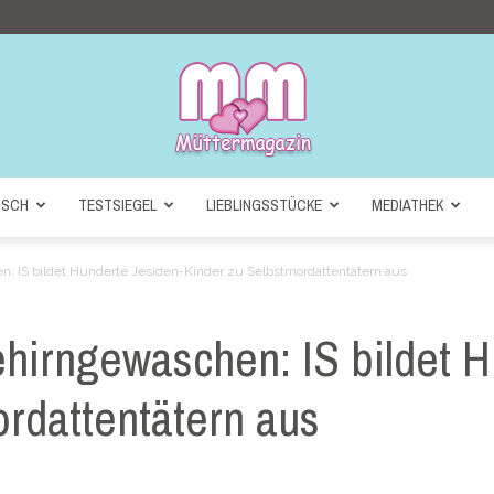
NSCH
TESTSIEGEL
LIEBLINGSSTÜCKE
MEDIATHEK
Müttermagazin
: IS bildet Hunderte Jesiden-Kinder zu Selbstmordattentätern aus
hirngewaschen: IS bildet H
rdattentätern aus