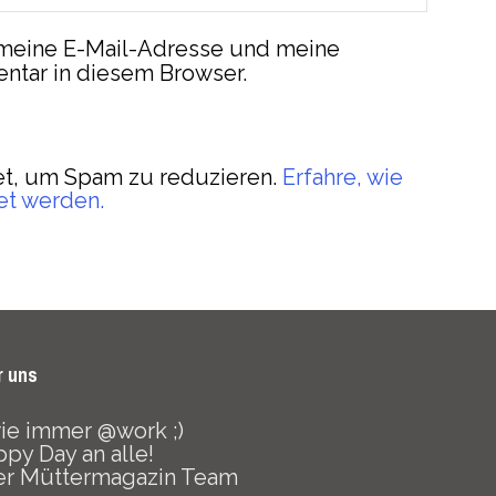
meine E-Mail-Adresse und meine
ntar in diesem Browser.
t, um Spam zu reduzieren.
Erfahre, wie
et werden.
r uns
 wie immer @work ;)
py Day an alle!
er Müttermagazin Team