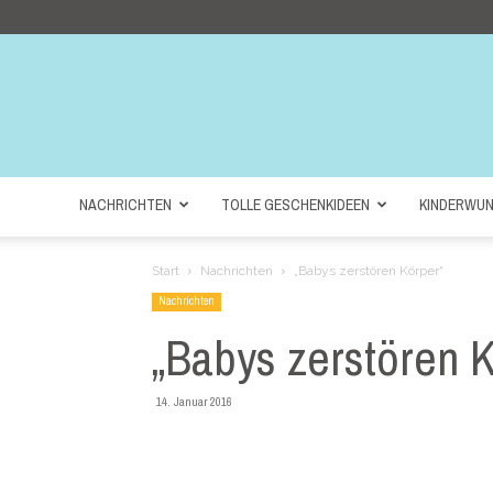
NACHRICHTEN
TOLLE GESCHENKIDEEN
KINDERWU
Start
Nachrichten
„Babys zerstören Körper“
Nachrichten
„Babys zerstören 
14. Januar 2016