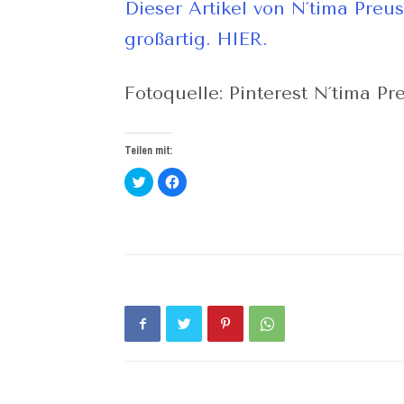
Dieser Artikel von N´tima Preus
großartig. HIER.
Fotoquelle: Pinterest N´tima Pr
Teilen mit:
Klick,
Klick,
um
um
über
auf
Twitter
Facebook
zu
zu
teilen
teilen
(Wird
(Wird
in
in
neuem
neuem
Fenster
Fenster
geöffnet)
geöffnet)