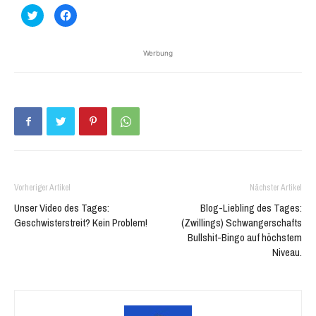
Klick,
Klick,
um
um
über
auf
Twitter
Facebook
zu
zu
Werbung
teilen
teilen
(Wird
(Wird
in
in
neuem
neuem
Fenster
Fenster
geöffnet)
geöffnet)
Vorheriger Artikel
Nächster Artikel
Unser Video des Tages:
Blog-Liebling des Tages:
Geschwisterstreit? Kein Problem!
(Zwillings) Schwangerschafts
Bullshit-Bingo auf höchstem
Niveau.