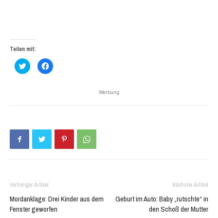
Teilen mit:
Klick,
Klick,
um
um
über
auf
Twitter
Facebook
zu
zu
Werbung
teilen
teilen
(Wird
(Wird
in
in
neuem
neuem
Fenster
Fenster
geöffnet)
geöffnet)
Vorheriger Artikel
Nächster Artikel
Mordanklage: Drei Kinder aus dem
Geburt im Auto: Baby „rutschte“ in
Fenster geworfen
den Schoß der Mutter