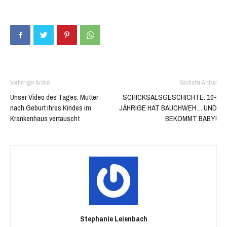
neuem
neuem
Fenster
Fenster
geöffnet)
geöffnet)
Vorheriger Artikel
Nächster Artikel
Unser Video des Tages: Mutter
SCHICKSALSGESCHICHTE: 10-
nach Geburt ihres Kindes im
JÄHRIGE HAT BAUCHWEH… UND
Krankenhaus vertauscht
BEKOMMT BABY!
Stephanie Leienbach