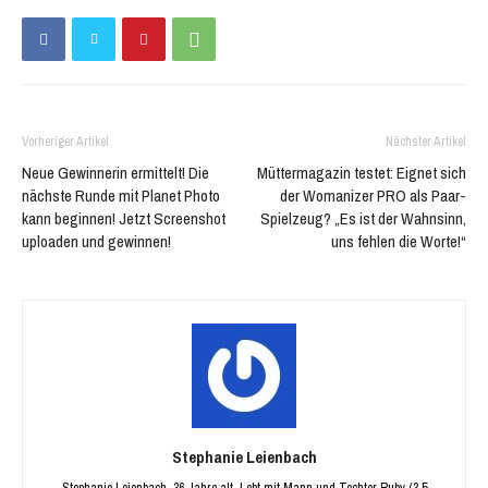
geöffnet)
geöffnet)
Vorheriger Artikel
Nächster Artikel
Neue Gewinnerin ermittelt! Die
Müttermagazin testet: Eignet sich
nächste Runde mit Planet Photo
der Womanizer PRO als Paar-
kann beginnen! Jetzt Screenshot
Spielzeug? „Es ist der Wahnsinn,
uploaden und gewinnen!
uns fehlen die Worte!“
Stephanie Leienbach