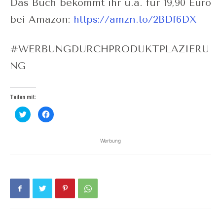
Das Buch bekommt ihr u.a. für 19,90 Euro
bei Amazon:
https://amzn.to/2BDf6DX
#WERBUNGDURCHPRODUKTPLAZIERU
NG
Teilen mit:
Klick,
Klick,
um
um
über
auf
Twitter
Facebook
zu
zu
Werbung
teilen
teilen
(Wird
(Wird
in
in
neuem
neuem
Fenster
Fenster
geöffnet)
geöffnet)