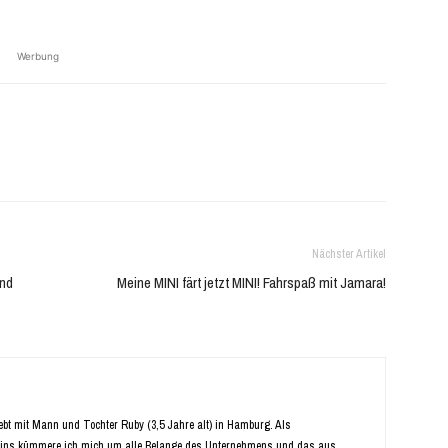
Werbung
Nächster Artikel
ind
Meine MINI färt jetzt MINI! Fahrspaß mit Jamara!
Lebt mit Mann und Tochter Ruby (3,5 Jahre alt) in Hamburg. Als
ins kümmere ich mich um alle Belange des Unternehmens und das aus