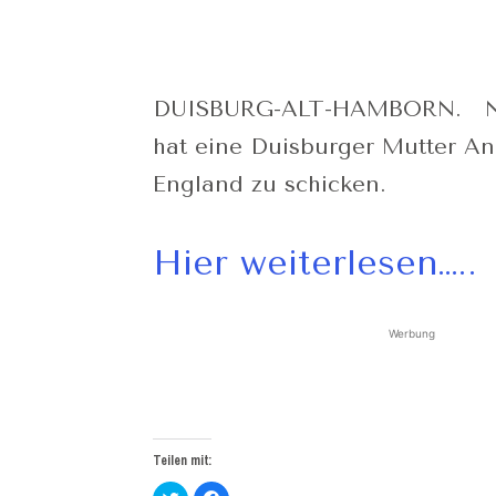
DUISBURG-ALT-HAMBORN.
Na
hat eine Duisburger Mutter Ang
England zu schicken.
Hier weiterlesen…..
Werbung
Teilen mit:
Klick,
Klick,