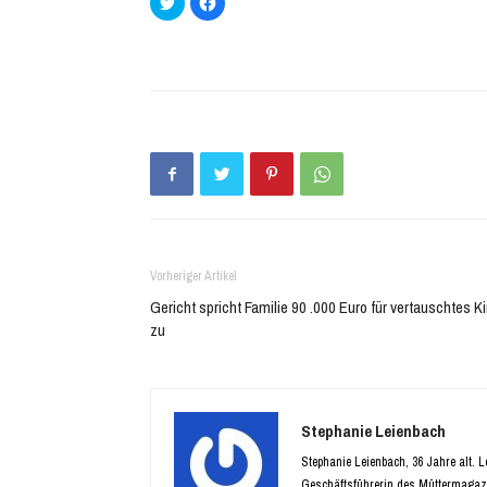
um
um
über
auf
Twitter
Facebook
zu
zu
teilen
teilen
(Wird
(Wird
in
in
neuem
neuem
Fenster
Fenster
geöffnet)
geöffnet)
Vorheriger Artikel
Gericht spricht Familie 90 .000 Euro für vertauschtes K
zu
Stephanie Leienbach
Stephanie Leienbach, 36 Jahre alt. 
Geschäftsführerin des Müttermagaz