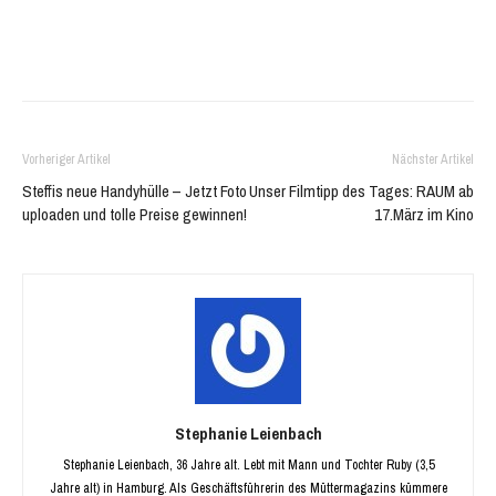
Fenster
Fenster
geöffnet)
geöffnet)
Vorheriger Artikel
Nächster Artikel
Steffis neue Handyhülle – Jetzt Foto
Unser Filmtipp des Tages: RAUM ab
uploaden und tolle Preise gewinnen!
17.März im Kino
Stephanie Leienbach
Stephanie Leienbach, 36 Jahre alt. Lebt mit Mann und Tochter Ruby (3,5
Jahre alt) in Hamburg. Als Geschäftsführerin des Müttermagazins kümmere