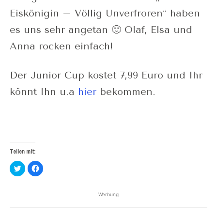
Eiskönigin – Völlig Unverfroren“ haben
es uns sehr angetan 🙂 Olaf, Elsa und
Anna rocken einfach!
Der Junior Cup kostet 7,99 Euro und Ihr
könnt Ihn u.a
hier
bekommen.
Teilen mit:
Klick,
Klick,
um
um
über
auf
Twitter
Facebook
zu
zu
Werbung
teilen
teilen
(Wird
(Wird
in
in
neuem
neuem