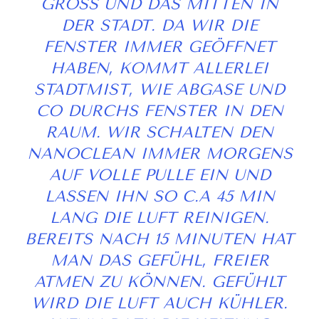
ROSS UND DAS MITTEN IN DE
R STADT. DA WIR DIE FE
NSTER IMMER GEÖFFNET HA
BEN, KOMMT ALLERLEI ST
ADTMIST, WIE ABGASE UND CO
DURCHS FENSTER IN DEN RA
UM. WIR SCHALTEN DEN NA
NOCLEAN IMMER MORGENS AU
F VOLLE PULLE EIN UND LA
SSEN IHN SO C.A 45 MIN LA
NG DIE LUFT REINIGEN. BE
REITS NACH 15 MINUTEN HAT MA
N DAS GEFÜHL, FREIER AT
MEN ZU KÖNNEN. GEFÜHLT WI
RD DIE LUFT AUCH KÜHLER. WE