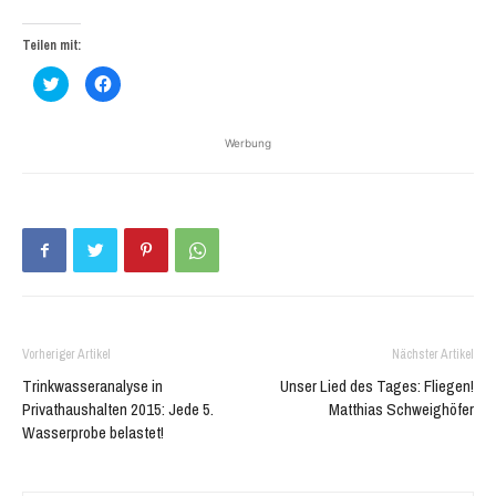
Teilen mit:
Klick,
Klick,
um
um
über
auf
Twitter
Facebook
zu
zu
Werbung
teilen
teilen
(Wird
(Wird
in
in
neuem
neuem
Fenster
Fenster
geöffnet)
geöffnet)
Vorheriger Artikel
Nächster Artikel
Trinkwasseranalyse in
Unser Lied des Tages: Fliegen!
Privathaushalten 2015: Jede 5.
Matthias Schweighöfer
Wasserprobe belastet!