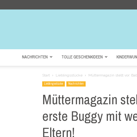
NACHRICHTEN
TOLLE GESCHENKIDEEN
KINDERWU
Start
Lieblingsstücke
Müttermagazin stellt vor: Ba
Lieblingsstücke
Nachrichten
Müttermagazin stel
erste Buggy mit we
Eltern!