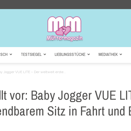
NSCH
TESTSIEGEL
LIEBLINGSSTÜCKE
MEDIATHEK
Müttermagazin
by Jogger VUE LITE – Der weltweit erste...
lt vor: Baby Jogger VUE LI
ndbarem Sitz in Fahrt und B