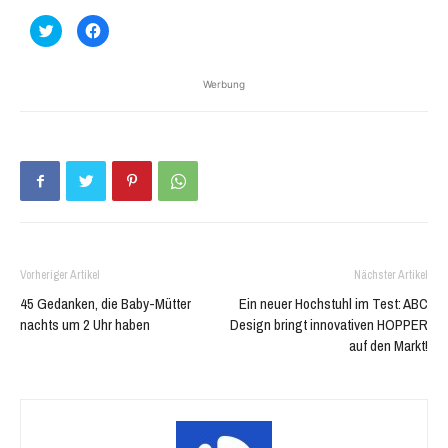
Klick,
Klick,
um
um
über
auf
Twitter
Facebook
zu
zu
Werbung
teilen
teilen
(Wird
(Wird
in
in
neuem
neuem
Fenster
Fenster
geöffnet)
geöffnet)
Vorheriger Artikel
Nächster Artikel
45 Gedanken, die Baby-Mütter
Ein neuer Hochstuhl im Test: ABC
nachts um 2 Uhr haben
Design bringt innovativen HOPPER
auf den Markt!