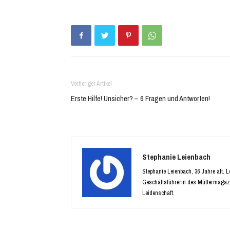
neuem
neuem
Fenster
Fenster
geöffnet)
geöffnet)
Vorheriger Artikel
Erste Hilfe! Unsicher? – 6 Fragen und Antworten!
Stephanie Leienbach
Stephanie Leienbach, 36 Jahre alt. 
Geschäftsführerin des Müttermagaz
Leidenschaft.