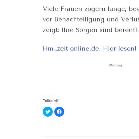
Viele Frauen zögern lange, be
vor Benachteiligung und Verlus
zeigt: Ihre Sorgen sind berechti
Hm…zeit-online.de. Hier lesen!
Werbung
Teilen mit:
Klick,
Klick,
um
um
über
auf
Twitter
Facebook
zu
zu
teilen
teilen
(Wird
(Wird
in
in