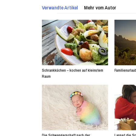
Verwandte Artikel
Mehr vom Autor
Schrankküchen – kochen auf kleinstem
Familienurlaub
Raum
Die Schwangerschaft nach der
Lasset die Sp