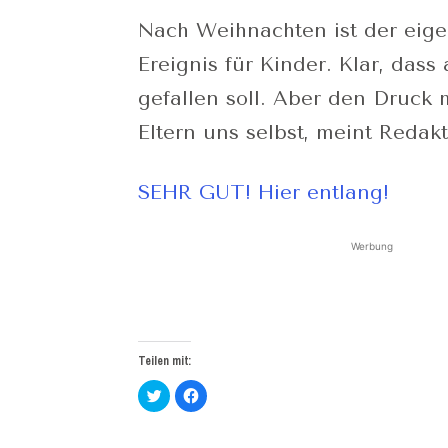
Nach Weihnachten ist der eige
Ereignis für Kinder. Klar, das
gefallen soll. Aber den Druck
Eltern uns selbst, meint Redak
SEHR GUT! Hier entlang!
Werbung
Teilen mit:
Klick,
Klick,
um
um
über
auf
Twitter
Facebook
zu
zu