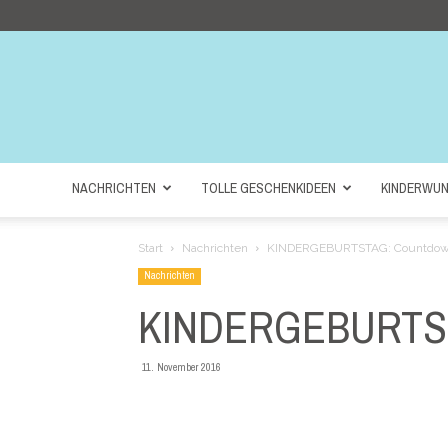
NACHRICHTEN
TOLLE GESCHENKIDEEN
KINDERWU
Start
Nachrichten
KINDERGEBURTSTAG: Countdown
Nachrichten
KINDERGEBURTSTA
11. November 2016