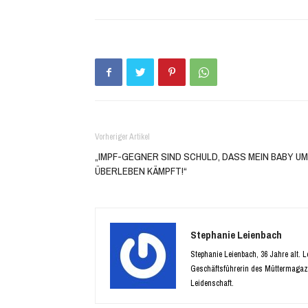
teilen
teilen
(Wird
(Wird
in
in
neuem
neuem
Fenster
Fenster
geöffnet)
geöffnet)
Vorheriger Artikel
„IMPF-GEGNER SIND SCHULD, DASS MEIN BABY U
ÜBERLEBEN KÄMPFT!“
Stephanie Leienbach
Stephanie Leienbach, 36 Jahre alt. 
Geschäftsführerin des Müttermagaz
Leidenschaft.