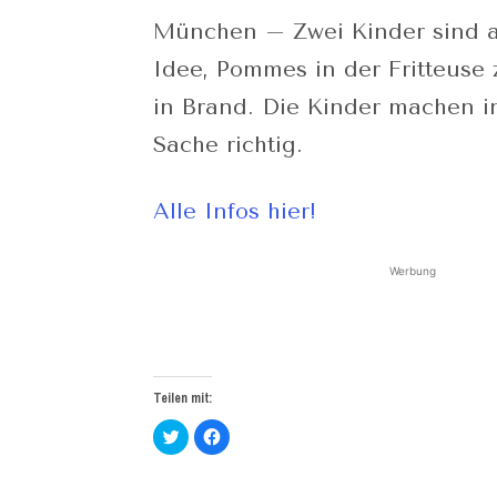
München – Zwei Kinder sind a
Idee, Pommes in der Fritteuse z
in Brand. Die Kinder machen i
Sache richtig.
Alle Infos hier!
Werbung
Teilen mit:
Klick,
Klick,
um
um
über
auf
Twitter
Facebook
zu
zu