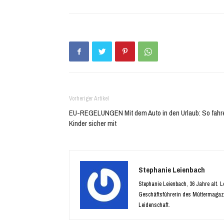
teilen
teilen
(Wird
(Wird
in
in
neuem
neuem
Fenster
Fenster
geöffnet)
geöffnet)
Vorheriger Artikel
EU-REGELUNGEN Mit dem Auto in den Urlaub: So fahr
Kinder sicher mit
Stephanie Leienbach
Stephanie Leienbach, 36 Jahre alt. 
Geschäftsführerin des Müttermagaz
Leidenschaft.