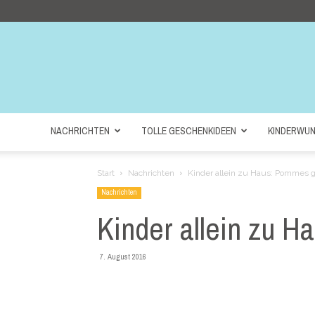
NACHRICHTEN
TOLLE GESCHENKIDEEN
KINDERWU
Start
Nachrichten
Kinder allein zu Haus: Pommes g
Nachrichten
Kinder allein zu H
7. August 2016