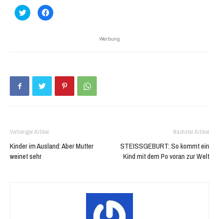
Klick,
Klick,
um
um
über
auf
Twitter
Facebook
zu
zu
Werbung
teilen
teilen
(Wird
(Wird
in
in
neuem
neuem
Fenster
Fenster
geöffnet)
geöffnet)
Vorheriger Artikel
Nächster Artikel
Kinder im Ausland: Aber Mutter
STEISSGEBURT: So kommt ein
weinet sehr
Kind mit dem Po voran zur Welt