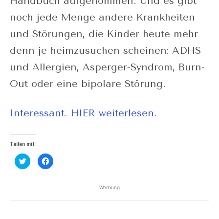
Handbuch aufgenommen. Und es gibt
noch jede Menge andere Krankheiten
und Störungen, die Kinder heute mehr
denn je heimzusuchen scheinen: ADHS
und Allergien, Asperger-Syndrom, Burn-
Out oder eine bipolare Störung.
Interessant. HIER weiterlesen.
Teilen mit:
Klick,
Klick,
um
um
über
auf
Twitter
Facebook
zu
zu
Werbung
teilen
teilen
(Wird
(Wird
in
in
neuem
neuem
Fenster
Fenster
geöffnet)
geöffnet)