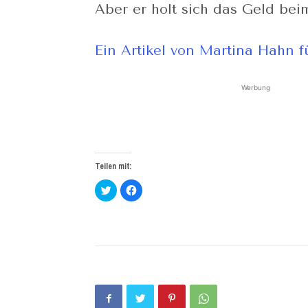
Aber er holt sich das Geld be
Ein Artikel von Martina Hahn 
Werbung
Teilen mit:
Klick,
Klick,
um
um
über
auf
Twitter
Facebook
zu
zu
teilen
teilen
(Wird
(Wird
in
in
neuem
neuem
Fenster
Fenster
geöffnet)
geöffnet)