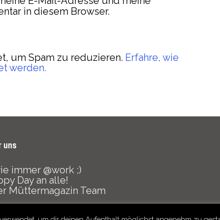
meine E-Mail-Adresse und meine
ntar in diesem Browser.
t, um Spam zu reduzieren.
Erfahre, wie
et werden.
r uns
 wie immer @work ;)
py Day an alle!
er Müttermagazin Team
verwendet, um dir deinen Aufenthalt möglichst angenehm zu gesta