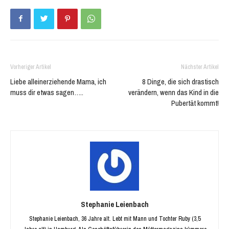
geöffnet)
geöffnet)
Vorheriger Artikel
Nächster Artikel
Liebe alleinerziehende Mama, ich
8 Dinge, die sich drastisch
muss dir etwas sagen…..
verändern, wenn das Kind in die
Pubertät kommt!
Stephanie Leienbach
Stephanie Leienbach, 36 Jahre alt. Lebt mit Mann und Tochter Ruby (3,5