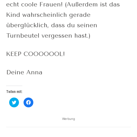
echt coole Frauen! (Außerdem ist das
Kind wahrscheinlich gerade
überglücklich, dass du seinen
Turnbeutel vergessen hast.)
KEEP COOOOOOL!
Deine Anna
Teilen mit:
Klick,
Klick,
um
um
über
auf
Twitter
Facebook
zu
zu
Werbung
teilen
teilen
(Wird
(Wird
in
in
neuem
neuem
Fenster
Fenster