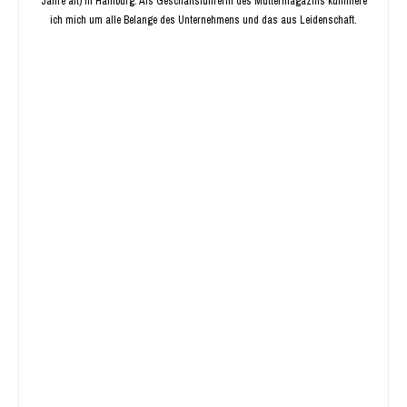
Jahre alt) in Hamburg. Als Geschäftsführerin des Müttermagazins kümmere
ich mich um alle Belange des Unternehmens und das aus Leidenschaft.