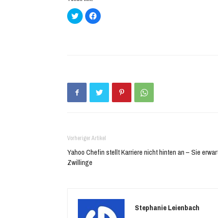
Klick,
Klick,
um
um
über
auf
Twitter
Facebook
zu
zu
teilen
teilen
(Wird
(Wird
in
in
neuem
neuem
Fenster
Fenster
geöffnet)
geöffnet)
Vorheriger Artikel
Yahoo Chefin stellt Karriere nicht hinten an – Sie erwar
Zwillinge
Stephanie Leienbach