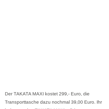
Der TAKATA MAXI kostet 299,- Euro, die
Transporttasche dazu nochmal 39,00 Euro. Ihr
bekommt den TAKATA MAXI z.B im
hauseigenen Onlineshop, das ist
hier:
https://shop.takata-childseats.com/maxi-
class/171/takata-maxi
Die erste Testfahrt verlief super, ich hoffe, dass