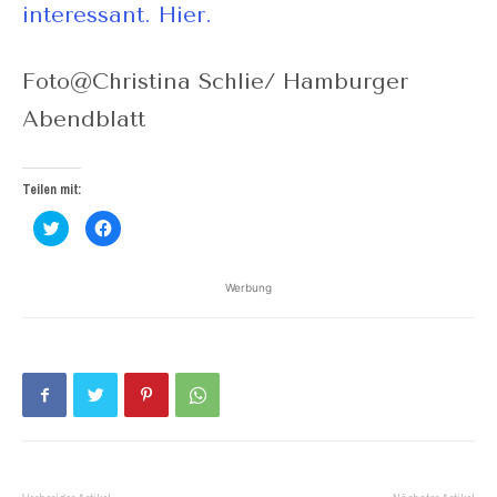
interessant. Hier.
Foto@Christina Schlie/ Hamburger
Abendblatt
Teilen mit:
Klick,
Klick,
um
um
über
auf
Twitter
Facebook
zu
zu
Werbung
teilen
teilen
(Wird
(Wird
in
in
neuem
neuem
Fenster
Fenster
geöffnet)
geöffnet)