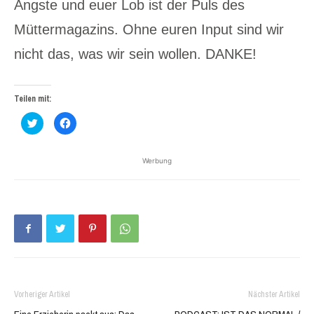
Ängste und euer Lob ist der Puls des
Müttermagazins. Ohne euren Input sind wir
nicht das, was wir sein wollen. DANKE!
Teilen mit:
Klick,
Klick,
um
um
über
auf
Twitter
Facebook
zu
zu
Werbung
teilen
teilen
(Wird
(Wird
in
in
neuem
neuem
Fenster
Fenster
geöffnet)
geöffnet)
Vorheriger Artikel
Nächster Artikel