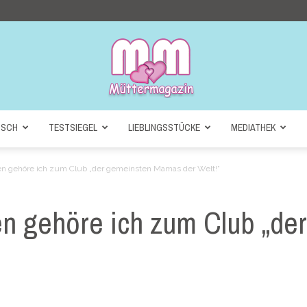
NSCH
TESTSIEGEL
LIEBLINGSSTÜCKE
MEDIATHEK
Müttermagazin
n gehöre ich zum Club „der gemeinsten Mamas der Welt!“
n gehöre ich zum Club „de