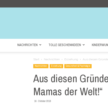
NACHRICHTEN
TOLLE GESCHENKIDEEN
KINDERWU
Start
Nachrichten
Erziehung
Aus diesen Gründe
Nachrichten
Erziehung
Gesundheit & Psychologie
Aus diesen Gründe
Mamas der Welt!“
16. Oktober 2018