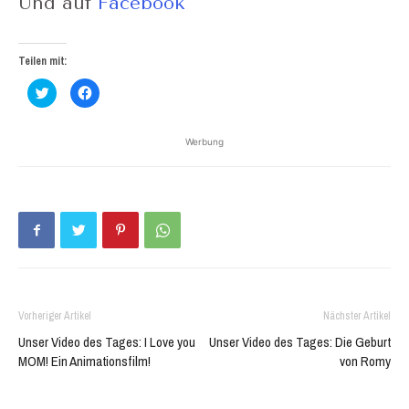
Und auf
Facebook
Teilen mit:
Klick,
Klick,
um
um
über
auf
Twitter
Facebook
zu
zu
Werbung
teilen
teilen
(Wird
(Wird
in
in
neuem
neuem
Fenster
Fenster
geöffnet)
geöffnet)
Vorheriger Artikel
Nächster Artikel
Unser Video des Tages: I Love you
Unser Video des Tages: Die Geburt
MOM! Ein Animationsfilm!
von Romy