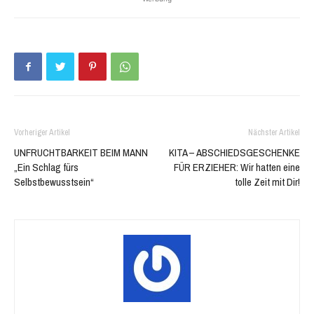
teilen
teilen
(Wird
(Wird
in
in
neuem
neuem
Fenster
Fenster
geöffnet)
geöffnet)
Vorheriger Artikel
Nächster Artikel
UNFRUCHTBARKEIT BEIM MANN
KITA – ABSCHIEDSGESCHENKE
„Ein Schlag fürs
FÜR ERZIEHER: Wir hatten eine
Selbstbewusstsein“
tolle Zeit mit Dir!