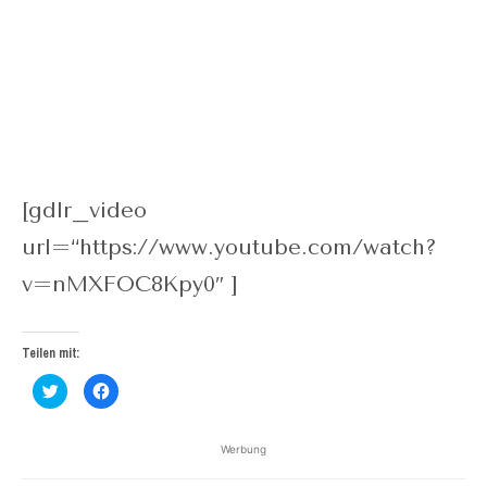
[gdlr_video
url=“https://www.youtube.com/watch?
v=nMXFOC8Kpy0″ ]
Teilen mit:
Klick,
Klick,
um
um
über
auf
Twitter
Facebook
zu
zu
Werbung
teilen
teilen
(Wird
(Wird
in
in