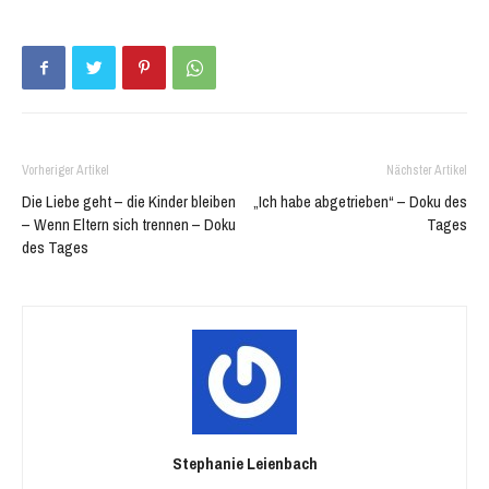
neuem
neuem
Fenster
Fenster
geöffnet)
geöffnet)
Vorheriger Artikel
Nächster Artikel
Die Liebe geht – die Kinder bleiben
„Ich habe abgetrieben“ – Doku des
– Wenn Eltern sich trennen – Doku
Tages
des Tages
Stephanie Leienbach