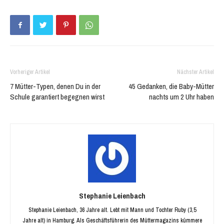
Fenster
Fenster
geöffnet)
geöffnet)
Vorheriger Artikel
Nächster Artikel
7 Mütter-Typen, denen Du in der
45 Gedanken, die Baby-Mütter
Schule garantiert begegnen wirst
nachts um 2 Uhr haben
Stephanie Leienbach
Stephanie Leienbach, 36 Jahre alt. Lebt mit Mann und Tochter Ruby (3,5
Jahre alt) in Hamburg. Als Geschäftsführerin des Müttermagazins kümmere