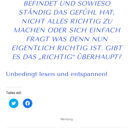
BEFINDET UND SOWIESO
STÄNDIG DAS GEFÜHL HAT,
NICHT ALLES RICHTIG ZU
MACHEN ODER SICH EINFACH
FRAGT WAS DENN NUN
EIGENTLICH RICHTIG IST. GIBT
ES DAS „RICHTIG“ ÜBERHAUPT?
Unbedingt lesen und entspannen!
Teilen mit:
Klick,
Klick,
um
um
über
auf
Twitter
Facebook
zu
zu
Werbung
teilen
teilen
(Wird
(Wird
in
in
neuem
neuem