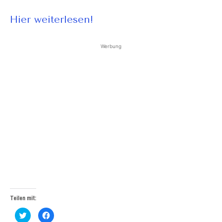
Hier weiterlesen!
Werbung
Teilen mit:
Klick,
Klick,
um
um