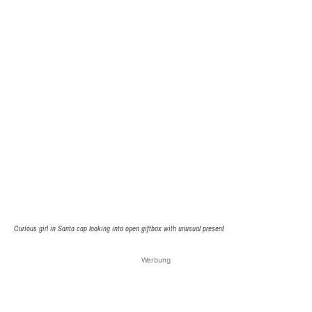
Curious girl in Santa cap looking into open giftbox with unusual present
Werbung