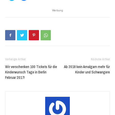
über
auf
Twitter
Facebook
zu
zu
Werbung
teilen
teilen
(Wird
(Wird
in
in
neuem
neuem
Fenster
Fenster
geöffnet)
geöffnet)
Vorheriger Artikel
Nächster Artikel
Wir verschenken 100 Tickets für die
Ab 2018 kein Amalgam mehr für
Kinderwunsch Tage in Berlin
Kinder und Schwangere
Februar 2017!