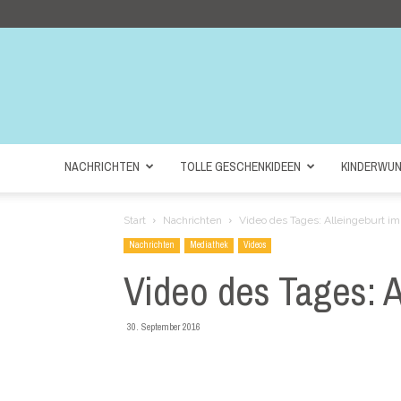
NACHRICHTEN
TOLLE GESCHENKIDEEN
KINDERWU
Start
Nachrichten
Video des Tages: Alleingeburt i
Nachrichten
Mediathek
Videos
Video des Tages: 
30. September 2016