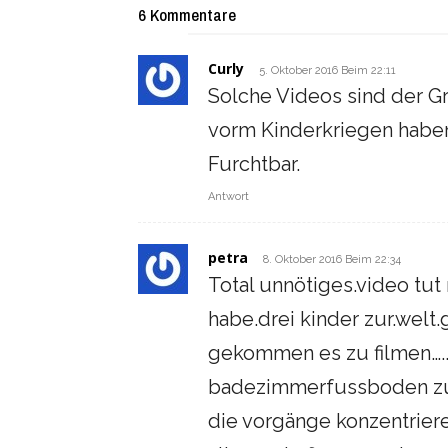
6 Kommentare
Curly
5. Oktober 2016 Beim 22:11
Solche Videos sind der 
vorm Kinderkriegen habe
Furchtbar.
Antwort
petra
8. Oktober 2016 Beim 22:34
Total unnötiges.video tut 
habe.drei kinder zur.welt.
gekommen es zu filmen…
badezimmerfussboden zu 
die vorgänge konzentrier