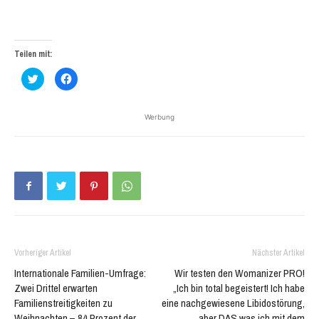
Teilen mit:
Klick,
Klick,
um
um
über
auf
Twitter
Facebook
zu
zu
Werbung
teilen
teilen
(Wird
(Wird
in
in
neuem
neuem
Fenster
Fenster
geöffnet)
geöffnet)
Vorheriger Artikel
Nächster Artikel
Internationale Familien-Umfrage:
Wir testen den Womanizer PRO!
Zwei Drittel erwarten
„Ich bin total begeistert! Ich habe
Familienstreitigkeiten zu
eine nachgewiesene Libidostörung,
Weihnachten – 84 Prozent der
aber DAS was ich mit dem