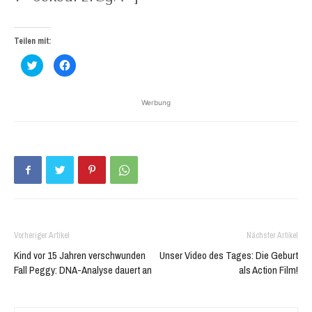
Teilen mit:
Klick,
Klick,
um
um
über
auf
Twitter
Facebook
zu
zu
Werbung
teilen
teilen
(Wird
(Wird
in
in
neuem
neuem
Fenster
Fenster
geöffnet)
geöffnet)
Vorheriger Artikel
Nächster Artikel
Kind vor 15 Jahren verschwunden
Unser Video des Tages: Die Geburt
Fall Peggy: DNA-Analyse dauert an
als Action Film!