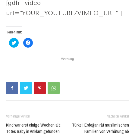
[gdlr_video
url=“YOUR_YOUTUBE/VIMEO_URL“ ]
Teilen mit:
Klick,
Klick,
um
um
über
auf
Twitter
Facebook
zu
zu
Werbung
teilen
teilen
(Wird
(Wird
in
in
neuem
neuem
Fenster
Fenster
geöffnet)
geöffnet)
Vorheriger Artikel
Nächster Artikel
Kind war erst einige Wochen alt:
Türkei: Erdoğan rät muslimischen
Totes Baby in Anklam gefunden
Familien von Verhütung ab