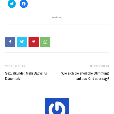
Klick,
Klick,
um
um
über
auf
Twitter
Facebook
zu
zu
Werbung
teilen
teilen
(Wird
(Wird
in
in
neuem
neuem
Fenster
Fenster
geöffnet)
geöffnet)
Vorheriger Artikel
Nächster Artikel
Sexualkunde : Mehr Babys für
Wie sich die elterliche Stimmung
Dänemark!
auf das Kind überträgt!