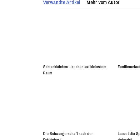
Verwandte Artikel
Mehr vom Autor
Schrankküchen – kochen auf kleinstem
Familienurlaub
Raum
Die Schwangerschaft nach der
Lasset die Sp
Fehlgeburt.
gekocht!