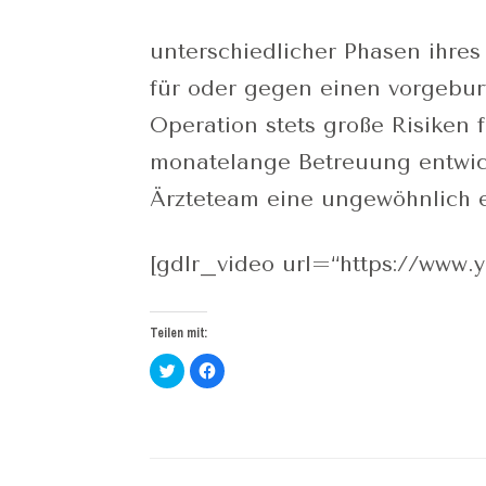
unterschiedlicher Phasen ihre
für oder gegen einen vorgeburt
Operation stets große Risiken 
monatelange Betreuung entwic
Ärzteteam eine ungewöhnlich 
[gdlr_video url=“https://www
Teilen mit:
Klick,
Klick,
um
um
über
auf
Twitter
Facebook
zu
zu
teilen
teilen
(Wird
(Wird
in
in
neuem
neuem
Fenster
Fenster