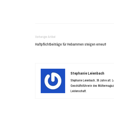
geöffnet)
geöffnet)
Vorheriger Artikel
Haftpflichtbeiträge für Hebammen steigen erneut!
Stephanie Leienbach
Stephanie Leienbach, 36 Jahre alt. 
Geschäftsführerin des Müttermagaz
Leidenschaft.