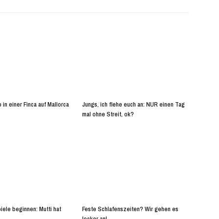
 in einer Finca auf Mallorca
Jungs, ich flehe euch an: NUR einen Tag
mal ohne Streit, ok?
iele beginnen: Mutti hat
Feste Schlafenszeiten? Wir gehen es
locker an!