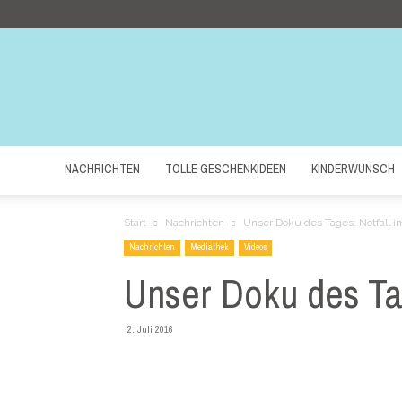
NACHRICHTEN
TOLLE GESCHENKIDEEN
KINDERWUNSCH
Start
Nachrichten
Unser Doku des Tages: Notfall i
Nachrichten
Mediathek
Videos
Unser Doku des Tag
2. Juli 2016