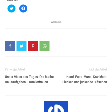
Klick,
Klick,
um
um
über
auf
Twitter
Facebook
zu
zu
Werbung
teilen
teilen
(Wird
(Wird
in
in
neuem
neuem
Fenster
Fenster
geöffnet)
geöffnet)
Vorheriger Artikel
Nächster Artikel
Unser Video des Tages: Die Mathe-
Hand-Fuss-Mund-Krankheit:
Hausaufgaben – Knallerfrauen
Flecken und juckende Bläschen