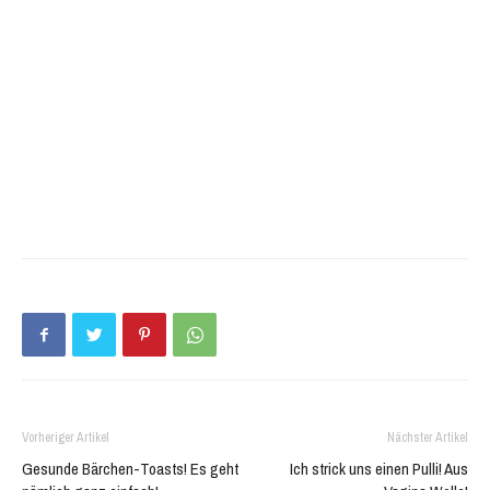
geöffnet)
geöffnet)
Vorheriger Artikel
Nächster Artikel
Gesunde Bärchen-Toasts! Es geht
Ich strick uns einen Pulli! Aus